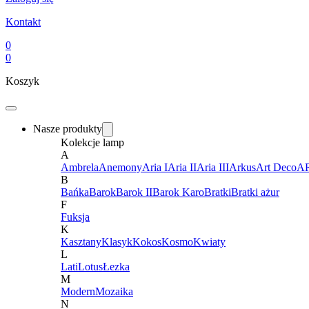
Kontakt
0
0
Koszyk
Nasze produkty
Kolekcje lamp
A
Ambrela
Anemony
Aria I
Aria II
Aria III
Arkus
Art Deco
AR
B
Bańka
Barok
Barok II
Barok Karo
Bratki
Bratki ażur
F
Fuksja
K
Kasztany
Klasyk
Kokos
Kosmo
Kwiaty
L
Lati
Lotus
Łezka
M
Modern
Mozaika
N