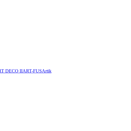
T DECO II
ART-FUS
Artik