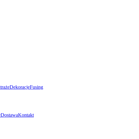
traże
Dekoracje
Fusing
e
Dostawa
Kontakt