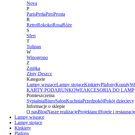
Nova
P
Paris
Perła
Piro
Prosta
R
Retro
Rokoko
Rosa
Róże
S
Sferi
T
Tulipan
W
Winogrono
Z
Żmijka
Złoty Deszcz
Kategorie
Lampy wiszące
Lampy stojące
Kinkiety
Plafony
Kopuły
Wi
KARTY PODARUNKOWE
AKCESORIA DO LAMP
Pomieszczenia
Sypialnia
Biuro
Salon
Kuchnia
Przedpokój
Pokój dziecięcy
Informacje o sklepie
O nas
Blog
Nasze realizacje
Projektanci
Hotele i restauracj
Lampy wiszące
Lampy stojące
Kinkiety
Plafony