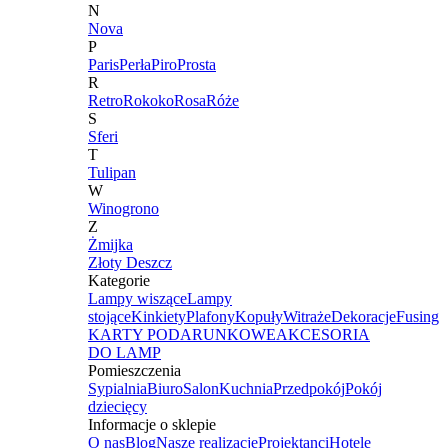
N
Nova
P
Paris
Perła
Piro
Prosta
R
Retro
Rokoko
Rosa
Róże
S
Sferi
T
Tulipan
W
Winogrono
Z
Żmijka
Złoty Deszcz
Kategorie
Lampy wiszące
Lampy
stojące
Kinkiety
Plafony
Kopuły
Witraże
Dekoracje
Fusing
KARTY PODARUNKOWE
AKCESORIA
DO LAMP
Pomieszczenia
Sypialnia
Biuro
Salon
Kuchnia
Przedpokój
Pokój
dziecięcy
Informacje o sklepie
O nas
Blog
Nasze realizacje
Projektanci
Hotele