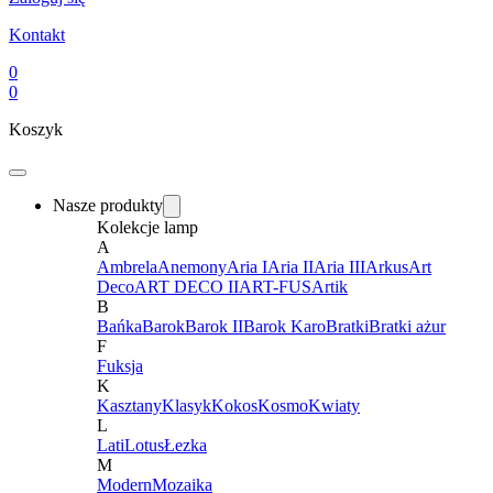
Kontakt
0
0
Koszyk
Nasze produkty
Kolekcje lamp
A
Ambrela
Anemony
Aria I
Aria II
Aria III
Arkus
Art
Deco
ART DECO II
ART-FUS
Artik
B
Bańka
Barok
Barok II
Barok Karo
Bratki
Bratki ażur
F
Fuksja
K
Kasztany
Klasyk
Kokos
Kosmo
Kwiaty
L
Lati
Lotus
Łezka
M
Modern
Mozaika