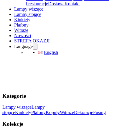
i restauracje
Dostawa
Kontakt
Lampy wiszące
Lampy stojące
Kinkiety
Plafony
Witraże
Nowości
STREFA OKAZJI
Language
English
Kategorie
Lampy wiszące
Lampy
stojące
Kinkiety
Plafony
Kopuły
Witraże
Dekoracje
Fusing
Kolekcje