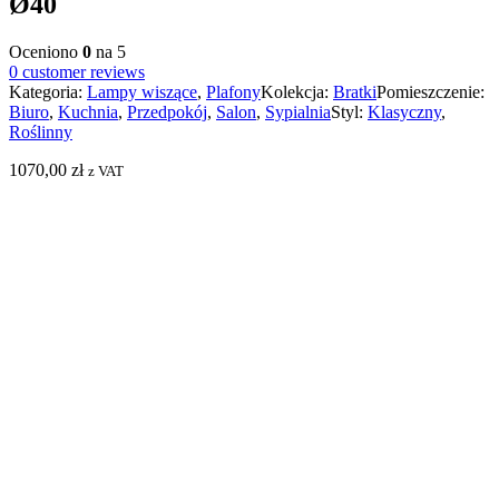
Ø40
Oceniono
0
na 5
0
customer reviews
Kategoria:
Lampy wiszące
,
Plafony
Kolekcja:
Bratki
Pomieszczenie:
Biuro
,
Kuchnia
,
Przedpokój
,
Salon
,
Sypialnia
Styl:
Klasyczny
,
Roślinny
1070,00
zł
z VAT