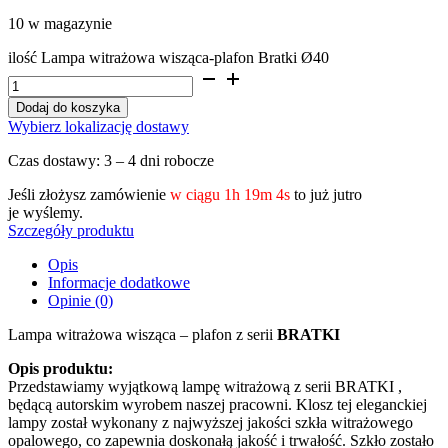
10 w magazynie
ilość Lampa witrażowa wisząca-plafon Bratki Ø40
Dodaj do koszyka
Wybierz lokalizację dostawy
Czas dostawy: 3 – 4 dni robocze
Jeśli złożysz zamówienie
w ciągu
1h 19m 3s
to już jutro
je wyślemy.
Szczegóły produktu
Opis
Informacje dodatkowe
Opinie (0)
Lampa witrażowa wisząca – plafon z serii
BRATKI
Opis produktu:
Przedstawiamy wyjątkową lampę witrażową z serii BRATKI ,
będącą autorskim wyrobem naszej pracowni. Klosz tej eleganckiej
lampy został wykonany z najwyższej jakości szkła witrażowego
opalowego, co zapewnia doskonałą jakość i trwałość. Szkło zostało