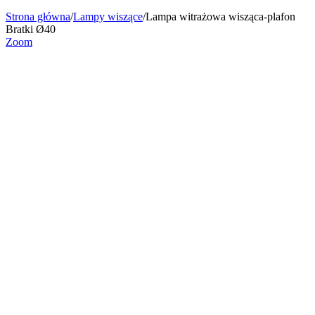
Strona główna
/
Lampy wiszące
/
Lampa witrażowa wisząca-plafon
Bratki Ø40
Zoom