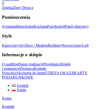
Z
Żmijka
Złoty Deszcz
Pomieszczenia
Sypialnia
Biuro
Salon
Kuchnia
Przedpokój
Pokój dziecięcy
Style
Klasyczny
Art-Deco / Modern
Roślinny
Nowoczesny
Loft
Informacje o sklepie
O nas
Blog
Nasze realizacje
Projektanci
Hotele
i restauracje
Dostawa
Kontakt
Nowości
Akcesoria do lamp
STREFA OKAZJI
KARTY
PODARUNKOWE
English
Polski
Konto
Kontakt