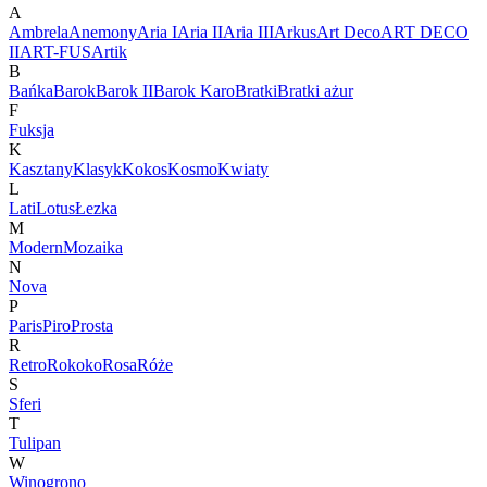
A
Ambrela
Anemony
Aria I
Aria II
Aria III
Arkus
Art Deco
ART DECO
II
ART-FUS
Artik
B
Bańka
Barok
Barok II
Barok Karo
Bratki
Bratki ażur
F
Fuksja
K
Kasztany
Klasyk
Kokos
Kosmo
Kwiaty
L
Lati
Lotus
Łezka
M
Modern
Mozaika
N
Nova
P
Paris
Piro
Prosta
R
Retro
Rokoko
Rosa
Róże
S
Sferi
T
Tulipan
W
Winogrono