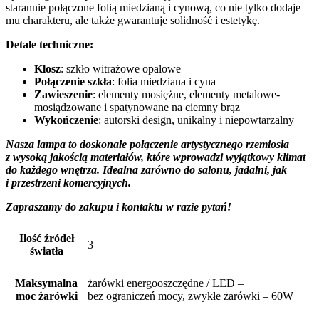
starannie połączone folią miedzianą i cynową, co nie tylko dodaje
mu charakteru, ale także gwarantuje solidność i estetykę.
Detale techniczne:
Klosz
: szkło witrażowe opalowe
Połączenie szkła
: folia miedziana i cyna
Zawieszenie
: elementy mosiężne, elementy metalowe-
mosiądzowane i spatynowane na ciemny brąz
Wykończenie
: autorski design, unikalny i niepowtarzalny
Nasza lampa to doskonałe połączenie artystycznego rzemiosła
z wysoką jakością materiałów, które wprowadzi wyjątkowy klimat
do każdego wnętrza. Idealna zarówno do salonu, jadalni, jak
i przestrzeni komercyjnych.
Zapraszamy do zakupu i kontaktu w razie pytań!
Ilość źródeł
3
światła
Maksymalna
żarówki energooszczędne / LED –
moc żarówki
bez ograniczeń mocy, zwykłe żarówki – 60W